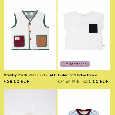
Em promoção
Country Roads Vest - PRE-SALE
T-shirt com bolso Fierce
Preço
€39,00 EUR
Preço
Preço
€25,00 EUR
€29,00 EUR
normal
normal
de
saldo