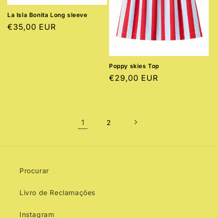
La Isla Bonita Long sleeve
Preço
€35,00 EUR
normal
Poppy skies Top
Preço
€29,00 EUR
normal
1
2
Procurar
Livro de Reclamações
Instagram