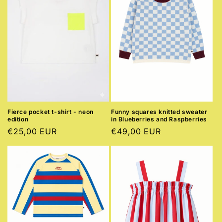
Fierce pocket t-shirt - neon
Funny squares knitted sweater
edition
in Blueberries and Raspberries
Preço
€25,00 EUR
Preço
€49,00 EUR
normal
normal