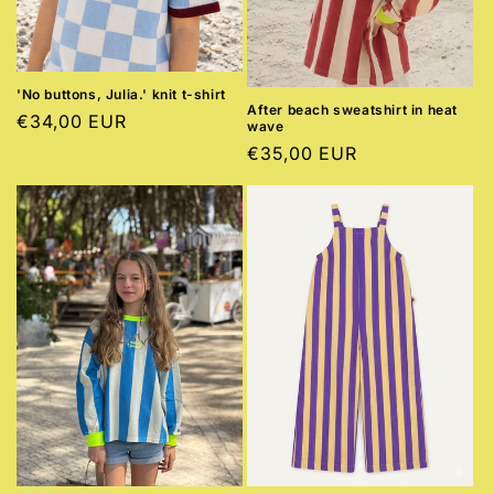
'No buttons, Julia.' knit t-shirt
After beach sweatshirt in heat
Preço
€34,00 EUR
wave
normal
Preço
€35,00 EUR
normal