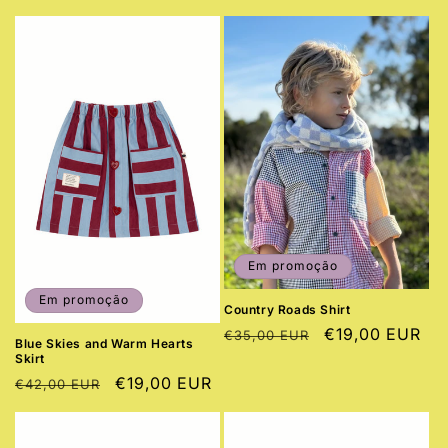
normal
Em promoção
Em promoção
Country Roads Shirt
Preço
Preço
€19,00 EUR
€35,00 EUR
Blue Skies and Warm Hearts
normal
de
Skirt
saldo
Preço
Preço
€19,00 EUR
€42,00 EUR
normal
de
saldo