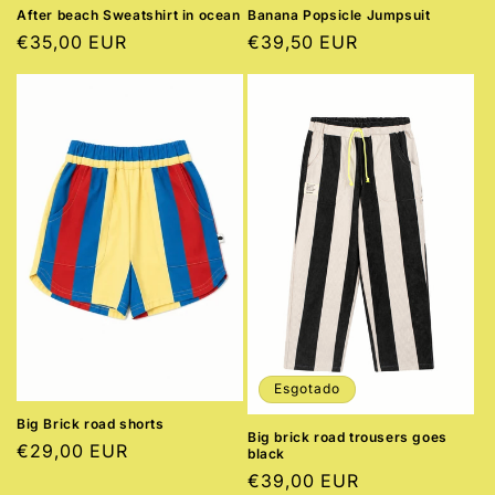
After beach Sweatshirt in ocean
Banana Popsicle Jumpsuit
Preço
€35,00 EUR
Preço
€39,50 EUR
normal
normal
Esgotado
Big Brick road shorts
Big brick road trousers goes
Preço
€29,00 EUR
black
normal
Preço
€39,00 EUR