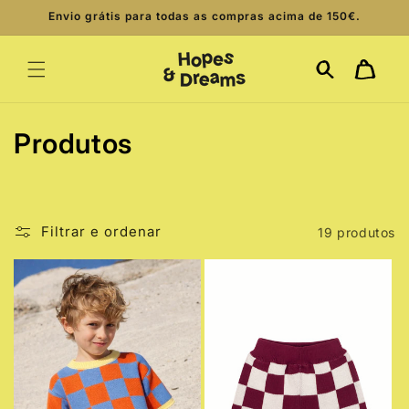
Saltar
Envio grátis para todas as compras acima de 150€.
para o
conteúdo
Carrinho
C
Produtos
o
l
Filtrar e ordenar
19 produtos
e
ç
ã
o
: