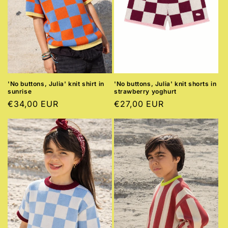
'No buttons, Julia' knit shirt in
'No buttons, Julia' knit shorts in
sunrise
strawberry yoghurt
Preço
€34,00 EUR
Preço
€27,00 EUR
normal
normal